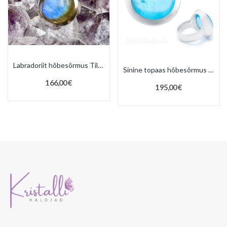
Labradoriit hõbesõrmus Tilk Sri Lankalt
Sinine topaas hõbesõrmus Aqua Sri Lankalt
166,00 €
195,00 €