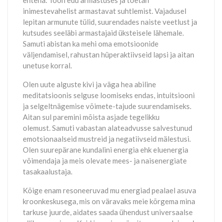
inimestevahelist armastavat suhtlemist. Vajadusel
lepitan armunute tülid, suurendades naiste veetlust ja
kutsudes seeläbi armastajaid üksteisele lähemale.
Samuti abistan ka mehi oma emotsioonide
väljendamisel, rahustan hüperaktiivseid lapsi ja aitan
unetuse korral.
Olen uute alguste kivi ja väga hea abiline
meditatsioonis selguse loomiseks endas, intuitsiooni
ja selgeltnägemise võimete-tajude suurendamiseks.
Aitan sul paremini mõista asjade tegelikku
olemust. Samuti vabastan alateadvusse salvestunud
emotsionaalseid mustreid ja negatiivseid mälestusi.
Olen suurepärane kundalini energia ehk eluenergia
võimendaja ja meis olevate mees- ja naisenergiate
tasakaalustaja.
Kõige enam resoneeruvad mu energiad pealael asuva
kroonkeskusega, mis on väravaks meie kõrgema mina
tarkuse juurde, aidates saada ühendust universaalse