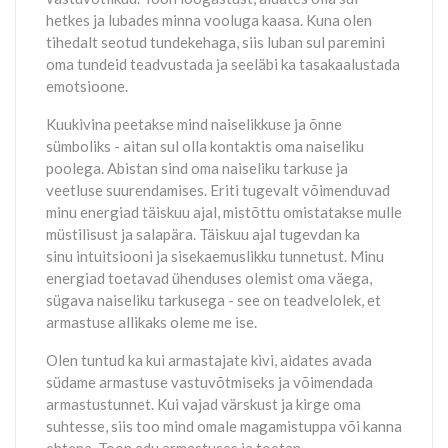
hetkes ja lubades minna vooluga kaasa. Kuna olen
tihedalt seotud tundekehaga, siis luban sul paremini
oma tundeid teadvustada ja seeläbi ka tasakaalustada
emotsioone.
Kuukivina peetakse mind naiselikkuse ja õnne
sümboliks - aitan sul olla kontaktis oma naiseliku
poolega. Abistan sind oma naiseliku tarkuse ja
veetluse suurendamises. Eriti tugevalt võimenduvad
minu energiad täiskuu ajal, mistõttu omistatakse mulle
müstilisust ja salapära. Täiskuu ajal tugevdan ka
sinu intuitsiooni ja sisekaemuslikku tunnetust. Minu
energiad toetavad ühenduses olemist oma väega,
sügava naiseliku tarkusega - see on teadvelolek, et
armastuse allikaks oleme me ise.
Olen tuntud ka kui armastajate kivi, aidates avada
südame armastuse vastuvõtmiseks ja võimendada
armastustunnet. Kui vajad värskust ja kirge oma
suhtesse, siis too mind omale magamistuppa või kanna
ehtena. Toon edu armastuses ja toetan