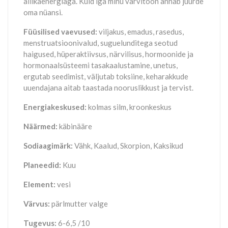
allikaenergiaga. Kuid iga minu värvitoon annab juurde
oma nüansi.
Füüsilised vaevused:
viljakus, emadus, rasedus,
menstruatsioonivalud, suguelunditega seotud
haigused, hüperaktiivsus, närvilisus, hormoonide ja
hormonaalsüsteemi tasakaalustamine, unetus,
ergutab seedimist, väljutab toksiine, keharakkude
uuendajana aitab taastada nooruslikkust ja tervist.
Energiakeskused:
kolmas silm, kroonkeskus
Näärmed:
käbinääre
Sodiaagimärk:
Vähk, Kaalud, Skorpion, Kaksikud
Planeedid:
Kuu
Element:
vesi
Värvus:
pärlmutter valge
Tugevus:
6-6,5 /10