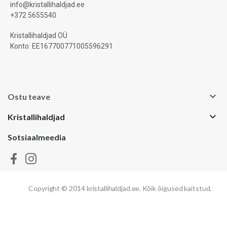
info@kristallihaldjad.ee
+372 5655540
Kristallihaldjad OÜ
Konto: EE167700771005596291

Ostu teave

Kristallihaldjad
Sotsiaalmeedia
Copyright
©
2014
kristallihaldjad.ee.
Kõik
õigused
kaitstud.