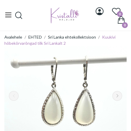
0
0
Avalehele
EHTED
Sri Lanka ehtekollektsioon
Kuukivi
hõbekõrvarõngad tilk Sri Lankalt 2