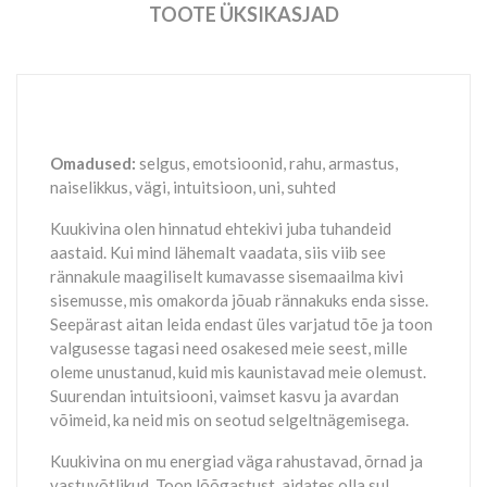
TOOTE ÜKSIKASJAD
Omadused:
selgus, emotsioonid, rahu, armastus,
naiselikkus, vägi, intuitsioon, uni, suhted
Kuukivina olen hinnatud ehtekivi juba tuhandeid
aastaid. Kui mind lähemalt vaadata, siis viib see
rännakule maagiliselt kumavasse sisemaailma kivi
sisemusse, mis omakorda jõuab rännakuks enda sisse.
Seepärast aitan leida endast üles varjatud tõe ja toon
valgusesse tagasi need osakesed meie seest, mille
oleme unustanud, kuid mis kaunistavad meie olemust.
Suurendan intuitsiooni, vaimset kasvu ja avardan
võimeid, ka neid mis on seotud selgeltnägemisega.
Kuukivina on mu energiad väga rahustavad, õrnad ja
vastuvõtlikud. Toon lõõgastust, aidates olla sul