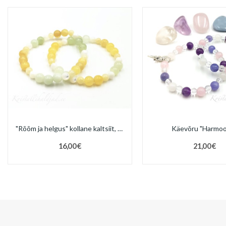
"Rõõm ja helgus" kollane kaltsiit, pärl,...
Käevõru "Harmoo
16,00 €
21,00 €