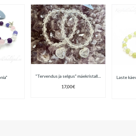
"Tervendus ja selgus" mäekristall käevõru südamega
nia"
17,00 €