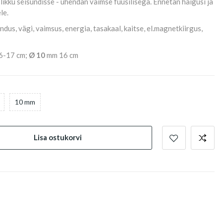
likku seisundisse - ühendan vaimse füüsilisega. Ennetan haigusi ja
le.
dus, vägi, vaimsus, energia, tasakaal, kaitse, el.magnetkiirgus,
6-17 cm;
Ø 10
mm 16 cm
10 mm
Lisa ostukorvi