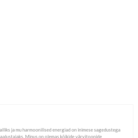
talliks ja mu harmoonilised energiad on inimese sagedustega
aalustajaks. Minus on olemas kõikide värvitoonide