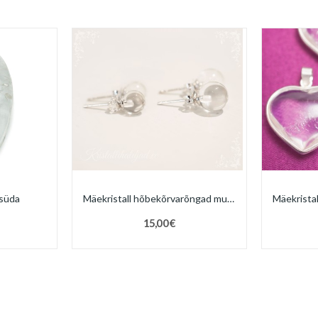
 süda
Mäekristall hõbekõrvarõngad mummud
15,00 €