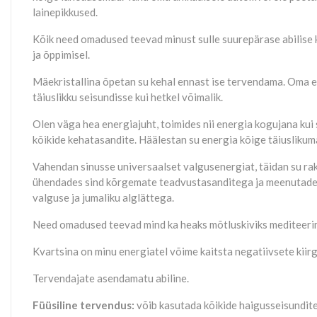
lainepikkused.
Kõik need omadused teevad minust sulle suurepärase abilise k
ja õppimisel.
Mäekristallina õpetan su kehal ennast ise tervendama. Oma ele
täiuslikku seisundisse kui hetkel võimalik.
Olen väga hea energiajuht, toimides nii energia kogujana kui 
kõikide kehatasandite. Häälestan su energia kõige täiuslikum
Vahendan sinusse universaalset valgusenergiat, täidan su ra
ühendades sind kõrgemate teadvustasanditega ja meenutades s
valguse ja jumaliku alglättega.
Need omadused teevad mind ka heaks mõtluskiviks mediteerimis
Kvartsina on minu energiatel võime kaitsta negatiivsete kiir
Tervendajate asendamatu abiline.
Füüsiline tervendus:
võib kasutada kõikide haigusseisundit