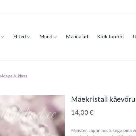
Ehted
Muud
Mandalad
Kõik tooted
U
ividega A-klass
Mäekristall käevõru 
14,00 €
Meister. Jagan austusega oma v