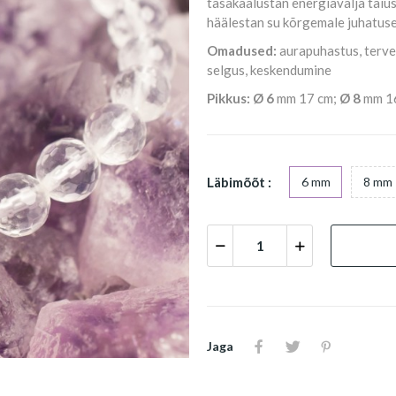
tasakaalustan energiavälja täius
häälestan su kõrgemale juhatuse
Omadused:
aurapuhastus, terven
selgus, keskendumine
Pikkus:
Ø 6
mm 17 cm;
Ø 8
mm 1
Läbimõõt :
6 mm
8 mm
Jaga