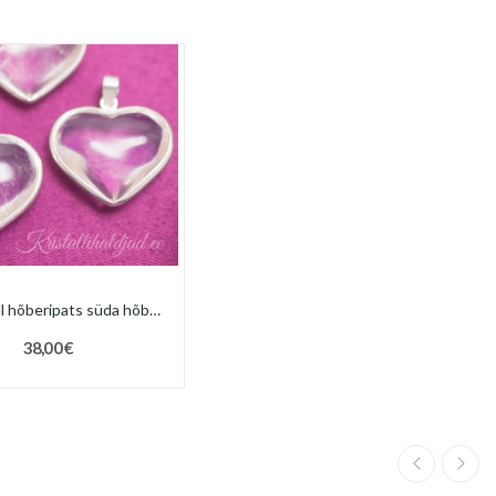
Mäekristall hõberipats süda hõberaamis
38,00 €