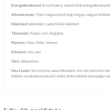
Energiakeskused:
kroontšakra, samuti kõik energiakeskused
Afirmatsioon:
"Olen valgusolend ning kiirgan valgust kõikide
Näärmed:
käbinääre, samuti kõik näärmed
Tähemärk:
Kalad, Lõvi, Kaljukits
Planeet:
Maa, Päike, Veenus
Element:
tuli, vesi
Värv:
läbipaistev
Hea teada!
Kui sul pole sama tähemärk, siis vali sobiv kivi 
aidates tasakaalustuda just sellel, mida inimene parasjagu va