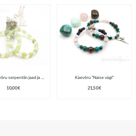
Laste käevõru serpentiin jaad ja opaliit
Käevõru "Naise vägi"
10,00 €
21,50 €