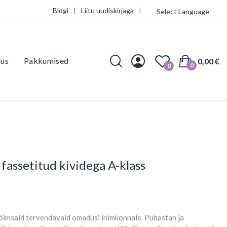
Blogi
|
Liitu uudiskirjaga
|
Select Language
us
Pakkumised
0,00 €
0
0
fassetitud kividega A-klass
õimsaid tervendavaid omadusi inimkonnale. Puhastan ja