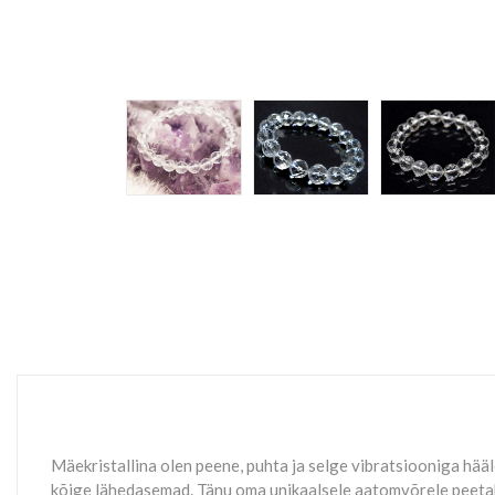
Mäekristallina olen peene, puhta ja selge vibratsiooniga hää
kõige lähedasemad. Tänu oma unikaalsele aatomvõrele peetak