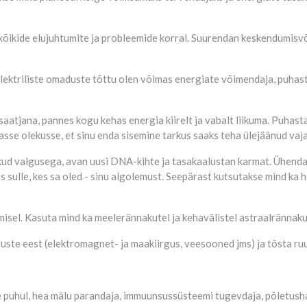
õikide elujuhtumite ja probleemide korral. Suurendan keskendumisvõi
ktriliste omaduste tõttu olen võimas energiate võimendaja, puhastaja
saatjana, pannes kogu kehas energia kiirelt ja vabalt liikuma. Puhast
asse olekusse, et sinu enda sisemine tarkus saaks teha ülejäänud vaj
kud valgusega, avan uusi DNA-kihte ja tasakaalustan karmat. Ühenda
ulle, kes sa oled - sinu algolemust. Seepärast kutsutakse mind ka h
el. Kasuta mind ka meelerännakutel ja kehavälistel astraalrännakutel
guste eest (elektromagnet- ja maakiirgus, veesooned jms) ja tõsta ru
e puhul, hea mälu parandaja, immuunsussüsteemi tugevdaja, põletush