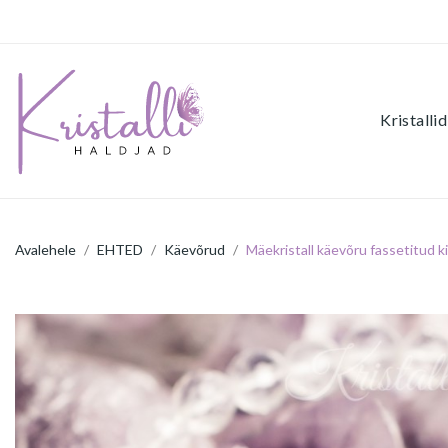
Kristallid
Avalehele
EHTED
Käevõrud
Mäekristall käevõru fassetitud k