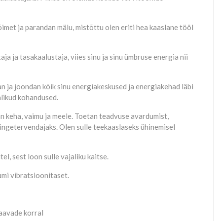
met ja parandan mälu, mistõttu olen eriti hea kaaslane tööl
 ja tasakaalustaja, viies sinu ja sinu ümbruse energia nii
an ja joondan kõik sinu energiakeskused ja energiakehad läbi
alikud kohandused.
n keha, vaimu ja meele. Toetan teadvuse avardumist,
ingetervendajaks. Olen sulle teekaaslaseks ühinemisel
, sest loon sulle vajaliku kaitse.
umi vibratsioonitaset.
aavade korral