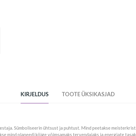
KIRJELDUS
TOOTE ÜKSIKASJAD
lestaja. Sümboliseerin ühtsust ja puhtust. Mind peetakse meisterkris
se mind planeedi kõige võimsamaks tervendajaks ja energiate tasak