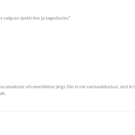
s valguse spektrites ja sagedustes."
tema omaduste või meeldimise järgi. Siin ei ole vastunäidustusi, sest 
jab.