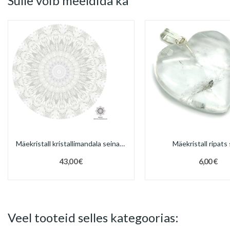
Sulle võib meeldida ka
Mäekristall kristallimandala seinapilt
Mäekristall ripats
43,00 €
6,00 €
Veel tooteid selles kategoorias: